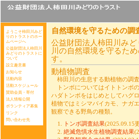
自然環境を守るための調
ようこそ柿田川みど
りのトラストのホー
公益財団法人柿田川みど
ムページへ
公益財団法人柿田川
川の自然環境を守るため
みどりのトラストに
す。
ついて
設立趣意書
動植物調査
お知らせ
柿田川の生息する動植物の調査
活動内容
活動スケジュール
トンボについてはイトトンボの
賛助会員・寄付
ハダトンボをはじめとしてハグ
法人情報公開
植物ではミシマバイカモ、ナガ
ボランティア募集
観察できる野鳥の種類。
リンク
問い合わせ先
トンボ調査結果
(2025.09.1
絶滅危惧水生植物調査結果
(