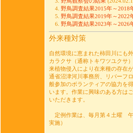
野鳥観察会の結果
(2024.02
野鳥調査結果2015年～2018
野鳥調査結果2019年～2022
野鳥調査結果2023年～2026
外来種対策
自然環境に恵まれた柿田川にも
カラクサ（通称トキワツユクサ
来植物侵入により在来種の存在
通省沼津河川事務所、リバーフ
般参加のボランティアの協力を
います。作業に興味のある方は
いただきます。
定例作業は、毎月第４土曜 午前
実施）