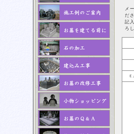
メ
だ
記
ろ
Ｅ