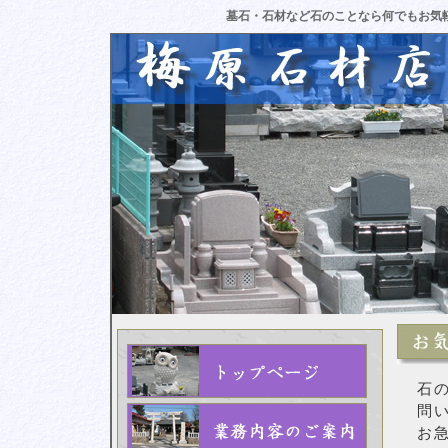
墓石・石材など石のことなら何でもお気
石
問
お