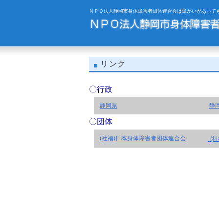
ＮＰＯ法人静岡市身体障害者団体連合会は障がいがあって
リンク
〇行政
静岡県
静
〇団体
(社福)日本身体障害者団体連合会
(