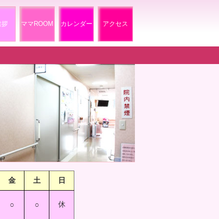
挨拶
ママROOM
カレンダー
アクセス
金
土
日
休
○
○