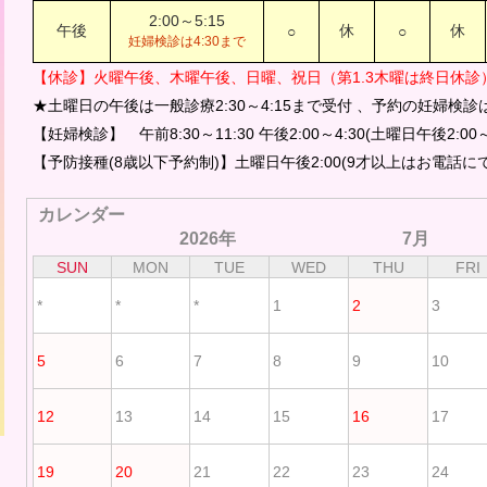
2:00～5:15
午後
休
休
○
○
妊婦検診は4:30まで
【休診】火曜午後、木曜午後、日曜、祝日（第1.3木曜は終日休診
★土曜日の午後は一般診療2:30～4:15まで受付 、予約の妊婦検診は2
【妊婦検診】 午前8:30～11:30 午後2:00～4:30(土曜日午後2:00
【予防接種(8歳以下予約制)】土曜日午後2:00(9才以上はお電話に
カレンダー
2026年
7月
SUN
MON
TUE
WED
THU
FRI
*
*
*
1
2
3
5
6
7
8
9
10
12
13
14
15
16
17
19
20
21
22
23
24