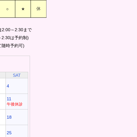
休
○
★
）
:00～2:30まで
～2:30は予約制)
て随時予約可)
SAT
4
11
午後休診
18
25