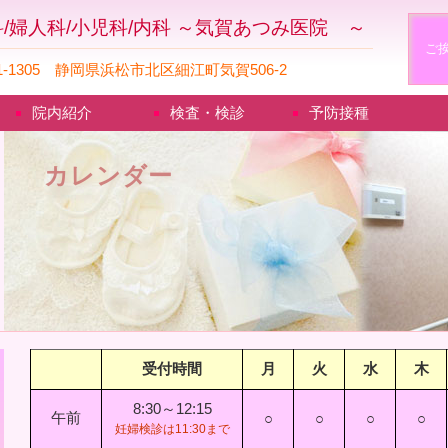
/婦人科/小児科/内科 ～気賀あつみ医院 ～
ご
1-1305 静岡県浜松市北区細江町気賀506-2
院内紹介
検査・検診
予防接種
カレンダー
受付時間
月
火
水
木
8:30～12:15
午前
○
○
○
○
妊婦検診は11:30まで