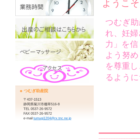
ようこそ
つむぎ助
れ、妊婦
力」を信
よう努め
を尊重し
るように
つむぎ助産院
〒437-1513
静岡県菊川市棚草516-8
TEL 0537-26-9572
FAX 0537-26-9572
e-mail
tumugi1204@rx.tnc.ne.jp