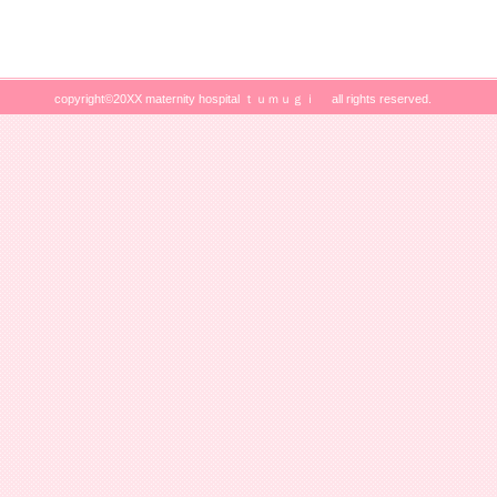
copyright©20XX maternity hospital ｔｕｍｕｇｉ all rights reserved.