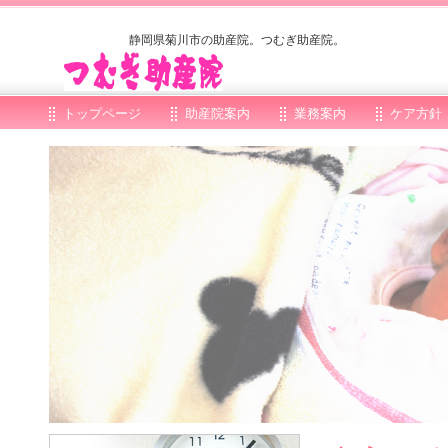
静岡県菊川市の助産院。つむぎ助産院。
トップページ
助産院案内
業務案内
ケア方針