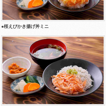
●桜えびかき揚げ丼ミニ