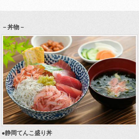
－丼物－
●静岡てんこ盛り丼