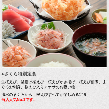
●さくら特別定食
生桜えび、釜揚げ桜えび、桜えびかき揚げ、桜えび佃煮、ま
ぐろお刺身、桜えび入りアオサのお吸い物
清水のまぐろから、桜えびすべてが楽しめる定食
当店人気No.1です。