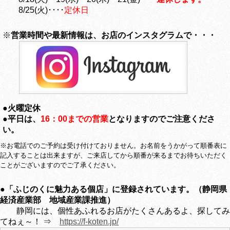
8/25(火)････
定休日
※
営業時間や最新情報は、お店のインスタグラムで・・・
●火曜定休
●平日は、
16：00までの営業
となりますのでご注意くださ
い。
※お電話でのご予約は受け付けておりません。お名前をうかがって順番表に
記入することは出来ますが、ご来店してから順番が来るまでお待ちいただく
ことがございますのでご了承ください。
●
「ふじのくに魅力ある個店」に登録されています。（静岡県
経済産業部 地域産業課推進）
静岡には、個性あふれるお店がたくさんあるよ、探してみ
てねぇ～！ ⇒
https://f-koten.jp/