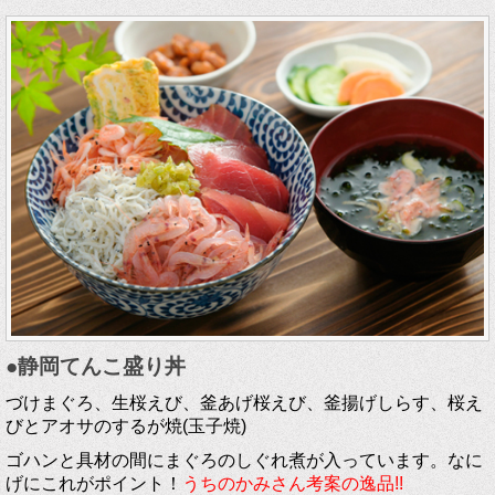
●静岡てんこ盛り丼
づけまぐろ、生桜えび、釜あげ桜えび、釜揚げしらす、桜え
びとアオサのするが焼(玉子焼)
ゴハンと具材の間にまぐろのしぐれ煮が入っています。なに
げにこれがポイント！
うちのかみさん考案の逸品!!