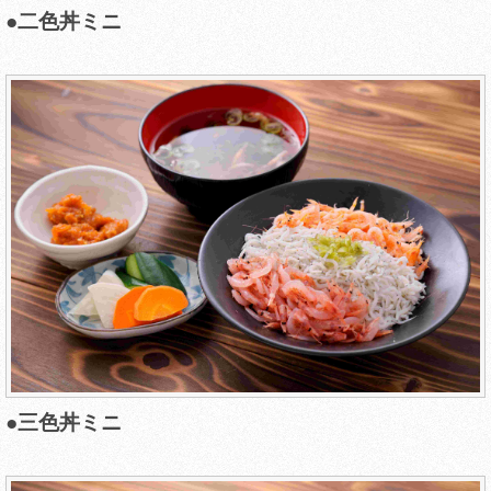
●二色丼ミニ
●三色丼ミニ