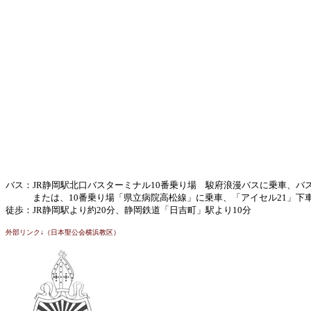
バス：JR静岡駅北口バスターミナル10番乗り場 駿府浪漫バスに乗車、バ
または、10番乗り場「県立病院高松線」に乗車、「アイセル21」下
徒歩：JR静岡駅より約20分、静岡鉄道「日吉町」駅より10分
外部リンク↓（日本聖公会横浜教区）