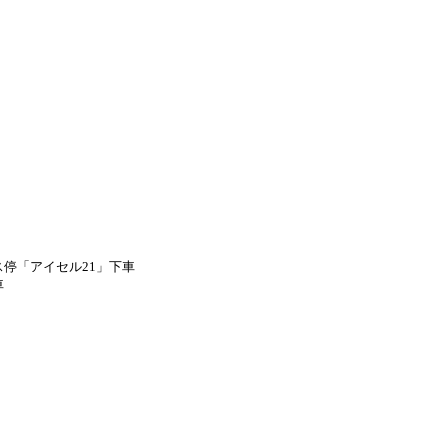
ス停「アイセル21」下車
車