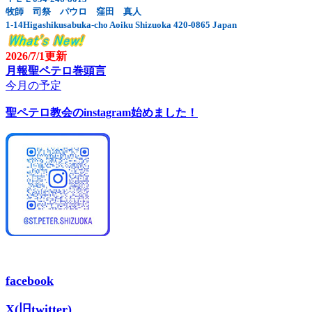
牧師 司祭 パウロ 窪田 真人
1-14Higashikusabuka-cho Aoiku Shizuoka 420-0865 Japan
2026/7/1更新
月報聖ペテロ巻頭言
今月の予定
聖ペテロ教会のinstagram始めました！
facebook
X(旧twitter)