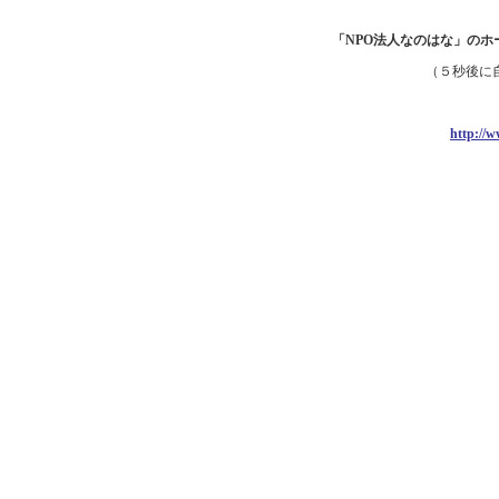
「NPO法人なのはな」の
（５秒後に
http://