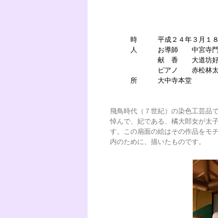
時 平成２４年３月１８日
人 お導師 中宮寺門跡・
献 香 大道坊好胤庵
ピアノ 赤松林太
所 大中寺本堂
飛鳥時代（７世紀）の染色工芸品
悼んで、妃である、橘大郎女が太
す。この扇面の絵はその作品をモ
内のために、描いたものです。