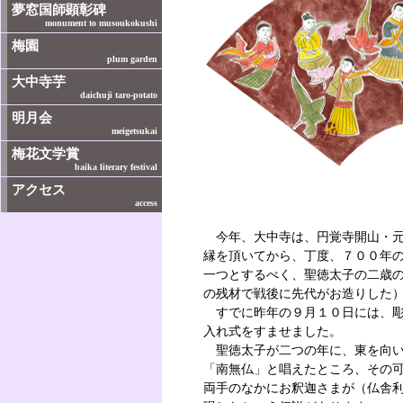
今年、大中寺は、円覚寺開山・元
縁を頂いてから、丁度、７００年
一つとするべく、聖徳太子の二歳
の残材で戦後に先代がお造りした
すでに昨年の９月１０日には、彫
入れ式をすませました。
聖徳太子が二つの年に、東を向
「南無仏」と唱えたところ、その
両手のなかにお釈迦さまが（仏舎