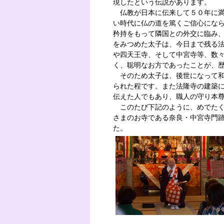
現したという伝説があります。
仏教が日本に伝来して５０年に
い時代に仏の道を篤くご信心にな
矜持をもって隣国との外交に臨み
をみつめた太子は、今日まで残る
や四天王寺、そして中宮寺等、数
く、聡明なお方であったことが、
そのため太子は、後世になって和
られた程です。また法隆寺の建築
伝えた人でもあり、職人の守り本
このたび下記のように、めでたく
さまのお寺である奈良・中宮寺門
た。