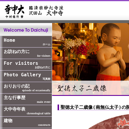
聖徳太子二歳像(南無仏太子)の